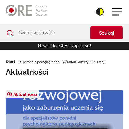
Przejdź do Nawigacji
Przejdź do stopki
Przejdź do treści artykułu
Szukaj
Newsletter ORE – zapisz się!
Start
poradnie pedagogiczne – Ośrodek Rozwoju Edukacji
Aktualności
Aktualności