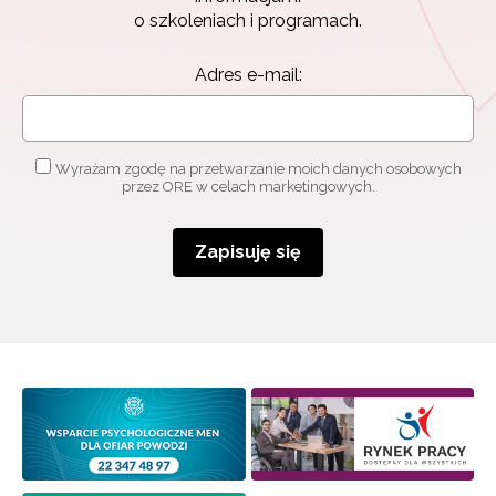
Zapisz się i bądź na bieżąco z najnowszymi
o szkoleniach i programach.
informacjami
o szkoleniach i programach.
Adres e-mail:
Adres e-mail:
Wyrażam zgodę na przetwarzanie moich danych osobowych
Wyrażam zgodę na przetwarzanie moich danych
przez ORE w celach marketingowych.
osobowych przez ORE w celach marketingowych.
Zapisuję się
Zapisuję się