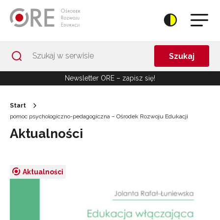
Przejdź do Nawigacji
Przejdź do stopki
Przejdź do treści artykułu
Szukaj
Newsletter ORE – zapisz się!
Start
pomoc psychologiczno-pedagogiczna – Ośrodek Rozwoju Edukacji
Aktualności
Aktualności