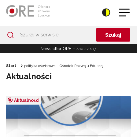
Przejdź do Nawigacji
Przejdź do stopki
Przejdź do treści artykułu
Szukaj
Newsletter ORE – zapisz się!
Start
polityka oświatowa – Ośrodek Rozwoju Edukacji
Aktualności
Aktualności