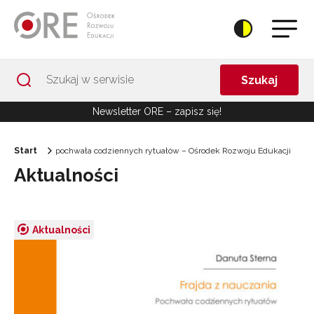
Przejdź do Nawigacji
Przejdź do stopki
Przejdź do treści artykułu
Szukaj
Newsletter ORE – zapisz się!
Start
pochwała codziennych rytuałów – Ośrodek Rozwoju Edukacji
Aktualności
Aktualności