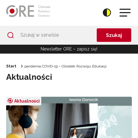
Przejdź do Nawigacji
Przejdź do stopki
Przejdź do treści artykułu
Szukaj
Newsletter ORE – zapisz się!
Start
pandemia COVID-19 – Ośrodek Rozwoju Edukacji
Aktualności
Aktualności