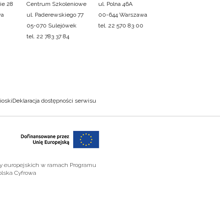
ie 28
Centrum Szkoleniowe
ul. Polna 46A
wa
ul. Paderewskiego 77
00-644 Warszawa
05-070 Sulejówek
tel. 22 570 83 00
tel. 22 783 37 84
ioski
Deklaracja dostępności serwisu
zy europejskich w ramach Programu
olska Cyfrowa