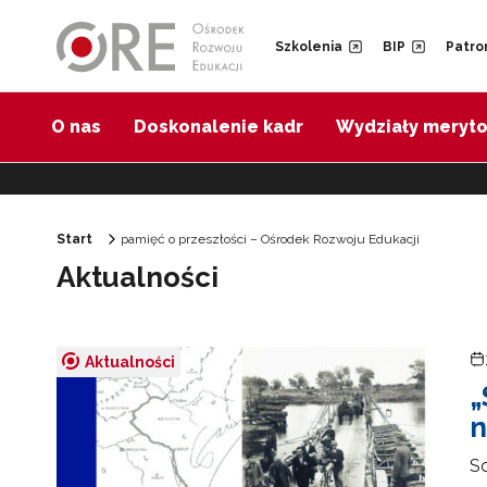
Przejdź do Nawigacji
Przejdź do stopki
Przejdź do treści artykułu
Szkolenia
BIP
Patro
O nas
Doskonalenie kadr
Wydziały meryt
Start
pamięć o przeszłości – Ośrodek Rozwoju Edukacji
Aktualności
Aktualności
„
n
Sc