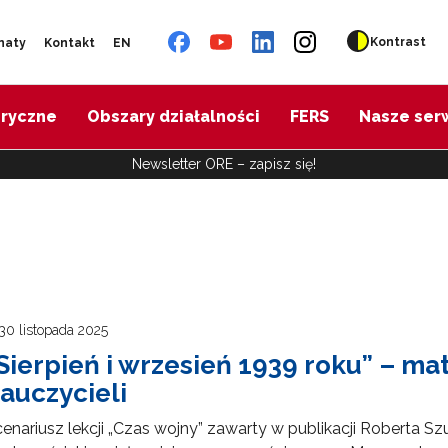
Kontrast
naty
Kontakt
EN
oryczne
Obszary działalności
FERS
Nasze ser
Newsletter ORE – zapisz się!
30 listopada 2025
Sierpień i wrzesień 1939 roku” – ma
auczycieli
enariusz lekcji „Czas wojny” zawarty w publikacji Roberta 