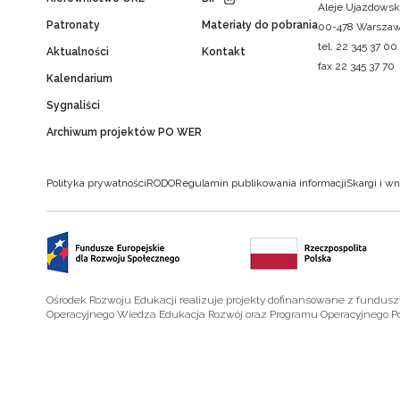
Aleje Ujazdowsk
Patronaty
Materiały do pobrania
00-478 Warsza
tel. 22 345 37 00
Aktualności
Kontakt
fax 22 345 37 70
Kalendarium
Sygnaliści
Archiwum projektów PO WER
Polityka prywatności
RODO
Regulamin publikowania informacji
Skargi i wn
Ośrodek Rozwoju Edukacji realizuje projekty dofinansowane z fundus
Operacyjnego Wiedza Edukacja Rozwój oraz Programu Operacyjnego P