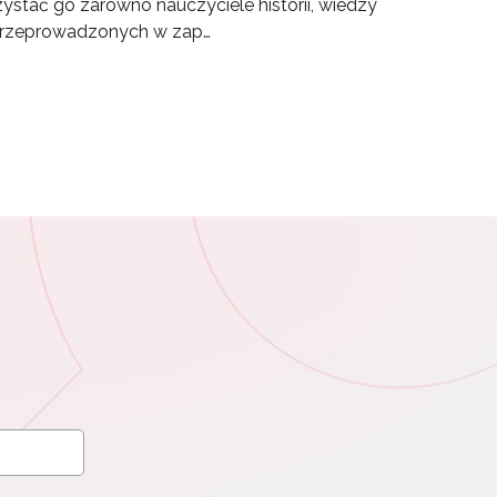
ystać go zarówno nauczyciele historii, wiedzy
ć przeprowadzonych w zap…