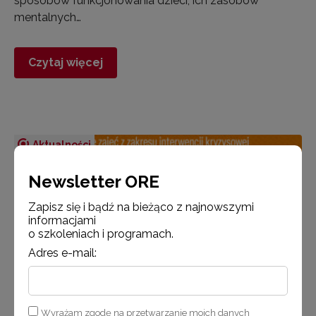
sposobów funkcjonowania dzieci, ich zasobów
mentalnych…
Czytaj więcej
Aktualności
Newsletter ORE
Zapisz się i bądź na bieżąco z najnowszymi
informacjami
o szkoleniach i programach.
Adres e-mail:
7 grudnia 2025
Wyrażam zgodę na przetwarzanie moich danych