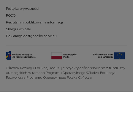
Polityka prywatności
RODO
Regulamin publikowania informacji
Skargi i wnioski
Deklaracja dostępności serwisu
Ośrodek Rozwoju Edukacji realizuje projekty dofinansowane z funduszy
europejskich w ramach Programu Operacyjnego Wiedza Edukacja
Rozwój oraz Programu Operacyjnego Polska Cyfrowa