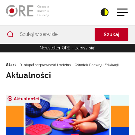
Przejdź do Nawigacji
Przejdź do stopki
Przejdź do treści artykułu
Szukaj
Newsletter ORE – zapisz się!
Start
niepełnosprawność i rodzina – Ośrodek Rozwoju Edukacji
Aktualności
Aktualności