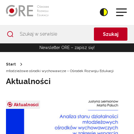
Przejdź do Nawigacji
Przejdź do stopki
Przejdź do treści artykułu
Szukaj
Newsletter ORE – zapisz się!
Start
młodzieżowe ośrodki wychowawcze – Ośrodek Rozwoju Edukacji
Aktualności
Aktualności