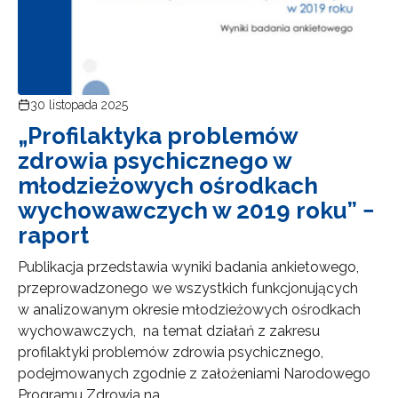
30 listopada 2025
„Profilaktyka problemów
zdrowia psychicznego w
młodzieżowych ośrodkach
Newsletter ORE
wychowawczych w 2019 roku” −
Zapisz się i bądź na bieżąco z najnowszymi
raport
informacjami
o szkoleniach i programach.
Publikacja przedstawia wyniki badania ankietowego,
Adres e-mail:
przeprowadzonego we wszystkich funkcjonujących
w analizowanym okresie młodzieżowych ośrodkach
wychowawczych, na temat działań z zakresu
profilaktyki problemów zdrowia psychicznego,
Wyrażam zgodę na przetwarzanie moich danych
osobowych przez ORE w celach marketingowych.
podejmowanych zgodnie z założeniami Narodowego
Programu Zdrowia na …