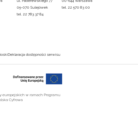
wa
ul. Paderewskiego 77
00-644 Warszawa
05-070 Sulejówek
tel. 22 570 83 00
tel. 22 783 37 84
ioski
Deklaracja dostępności serwisu
zy europejskich w ramach Programu
olska Cyfrowa