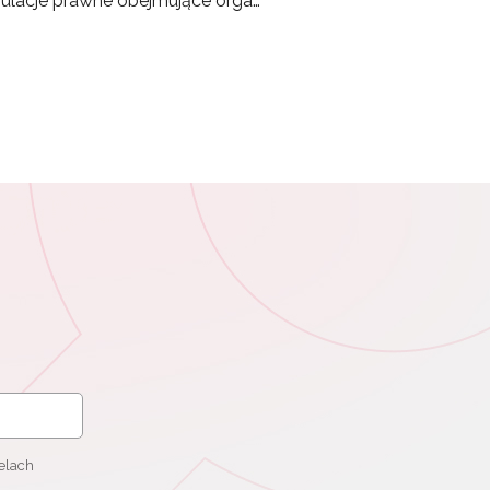
gulacje prawne obejmujące orga…
elach