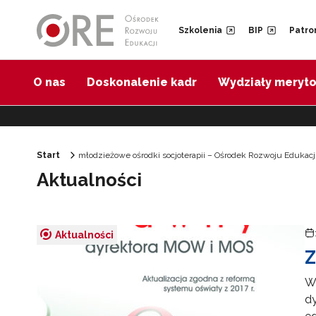
Przejdź do Nawigacji
Przejdź do stopki
Przejdź do treści artykułu
Szkolenia
BIP
Patro
O nas
Doskonalenie kadr
Wydziały meryt
Start
młodzieżowe ośrodki socjoterapii – Ośrodek Rozwoju Edukacj
Aktualności
Aktualności
Z
Wy
d