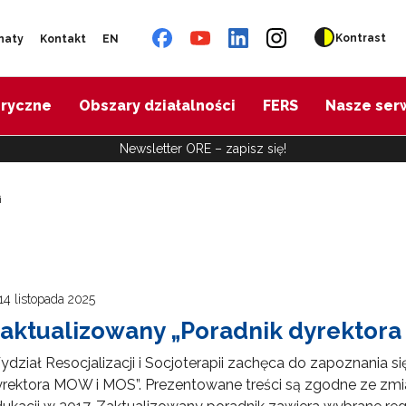
Kontrast
naty
Kontakt
EN
oryczne
Obszary działalności
FERS
Nasze ser
Newsletter ORE – zapisz się!
i
14 listopada 2025
aktualizowany „Poradnik dyrektor
dział Resocjalizacji i Socjoterapii zachęca do zapoznania 
yrektora MOW i MOS”. Prezentowane treści są zgodne ze z