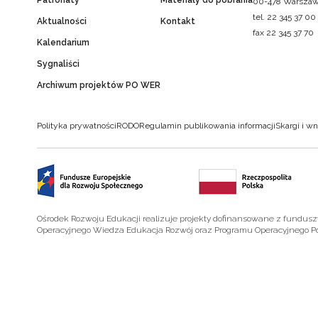
Patronaty
Materiały do pobrania
00-478 Warsza
tel. 22 345 37 00
Aktualności
Kontakt
fax 22 345 37 70
Kalendarium
Sygnaliści
Archiwum projektów PO WER
Polityka prywatności
RODO
Regulamin publikowania informacji
Skargi i wn
Ośrodek Rozwoju Edukacji realizuje projekty dofinansowane z fundus
Operacyjnego Wiedza Edukacja Rozwój oraz Programu Operacyjnego P