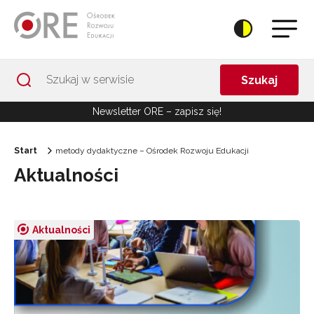
Przejdź do Nawigacji
Przejdź do stopki
Przejdź do treści artykułu
Szukaj
Newsletter ORE – zapisz się!
Start
metody dydaktyczne – Ośrodek Rozwoju Edukacji
Aktualności
Aktualności