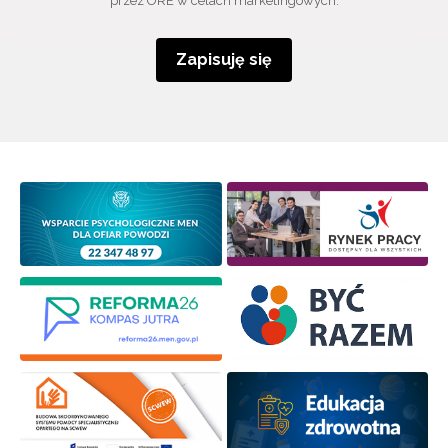
przez ORE w celach marketingowych.
Zapisuję się
Newsletter ORE
Zapisz się i bądź na bieżąco z najnowszymi
informacjami
o szkoleniach i programach.
Adres e-mail:
Wyrażam zgodę na przetwarzanie moich danych
osobowych przez ORE w celach marketingowych.
Zapisuję się