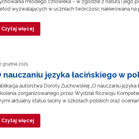
chowania młodego człowieka – w zgodzie z naturą i jego p
tod wyzwalających w uczniach twórczość nakierowaną na pr
Czytaj więcej
2 grudnia 2025
 nauczaniu języka łacińskiego w pol
blikacja autorstwa Doroty Żuchowskiej „O nauczaniu języka ł
zkolenia zorganizowanego przez Wydział Rozwoju Kompeten
nymi aktualny status łaciny w szkołach polskich oraz oceniani
Czytaj więcej