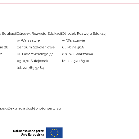
 Edukacji
Ośrodek Rozwoju Edukacji
Ośrodek Rozwoju Edukacji
w Warszawie
w Warszawie
ie 28
Centrum Szkoleniowe
ul. Polna 46A
wa
ul. Paderewskiego 77
00-644 Warszawa
05-070 Sulejówek
tel. 22 570 83 00
tel. 22 783 37 84
ioski
Deklaracja dostępności serwisu