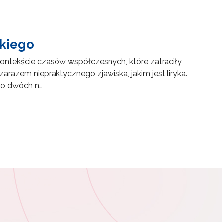
ckiego
 kontekście czasów współczesnych, które zatraciły
arazem niepraktycznego zjawiska, jakim jest liryka.
ako dwóch n…