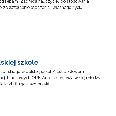
otrzebami. Zachęca nauczycieli do stosowania
zekształcanie otoczenia i własnego życi…
skiej szkole
acińskiego w polskiej szkole” jest pokłosiem
cji Kluczowych ORE. Autorka omawia w niej między
e kształtujące jako przykł…