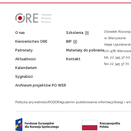
Ośrodek Rozwoju
O nas
Szkolenia
w Warszawie
Kierownictwo ORE
BIP
Aleje Ujazdowsk
Patronaty
Materiały do pobrania
00-478 Warsza
tel. 22 345 37 00
Aktualności
Kontakt
fax 22 345 37 70
Kalendarium
Sygnaliści
Archiwum projektów PO WER
Polityka prywatności
RODO
Regulamin publikowania informacji
Skargi i wn