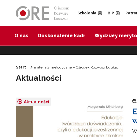
Przejdź do Nawigacji
Przejdź do stopki
Przejdź do treści artykułu
Szkolenia
BIP
Patro
O nas
Doskonalenie kadr
Wydziały meryt
Start
materiały metodyczne – Ośrodek Rozwoju Edukacji
Aktualności
Aktualności
E
w
W