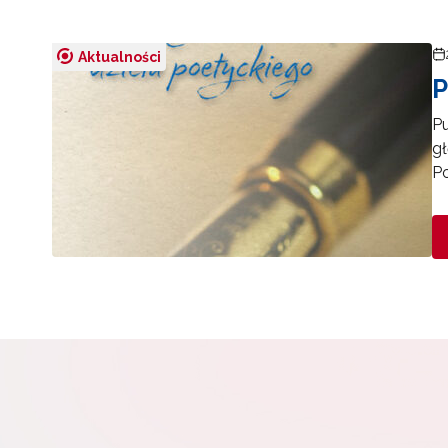
Aktualności
P
Pu
gł
Po