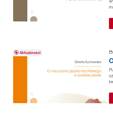
wy
me
Aktualności
O
Pu
s
in