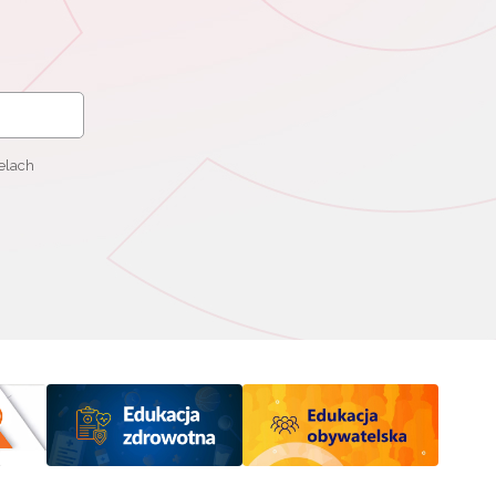
elach