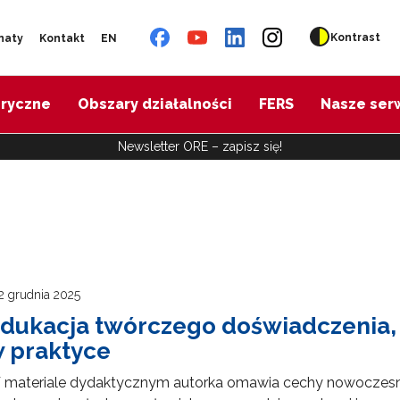
Kontrast
naty
Kontakt
EN
oryczne
Obszary działalności
FERS
Nasze ser
Newsletter ORE – zapisz się!
2 grudnia 2025
dukacja twórczego doświadczenia, c
 praktyce
 materiale dydaktycznym autorka omawia cechy nowoczesne