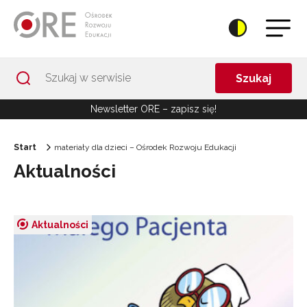
Przejdź do Nawigacji
Przejdź do stopki
Przejdź do treści artykułu
Szukaj
Newsletter ORE – zapisz się!
Start
materiały dla dzieci – Ośrodek Rozwoju Edukacji
Aktualności
Aktualności