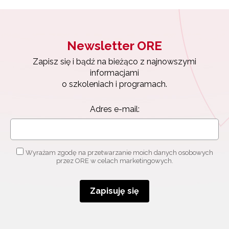
Newsletter ORE
Zapisz się i bądź na bieżąco z najnowszymi
Newsletter ORE
informacjami
o szkoleniach i programach.
Zapisz się i bądź na bieżąco z najnowszymi
informacjami
Adres e-mail:
o szkoleniach i programach.
Adres e-mail:
Wyrażam zgodę na przetwarzanie moich danych
osobowych przez ORE w celach marketingowych.
Zapisuję się
Wyrażam zgodę na przetwarzanie moich danych osobowych
przez ORE w celach marketingowych.
Zapisuję się