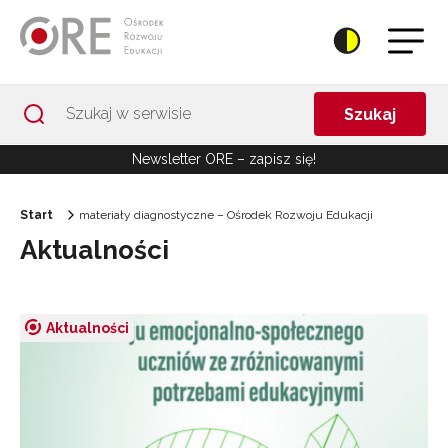
Przejdź do Nawigacji
Przejdź do stopki
Przejdź do treści artykułu
Szukaj
Newsletter ORE – zapisz się!
Start
materiały diagnostyczne – Ośrodek Rozwoju Edukacji
Aktualności
Aktualności