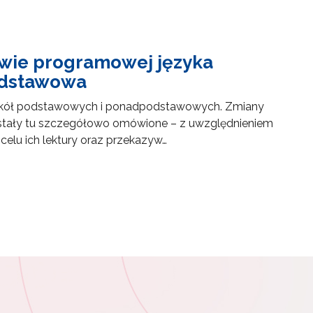
awie programowej języka
odstawowa
w szkół podstawowych i ponadpodstawowych. Zmiany
stały tu szczegółowo omówione – z uwzględnieniem
elu ich lektury oraz przekazyw…