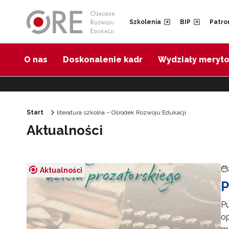
Przejdź do Nawigacji
Przejdź do stopki
Przejdź do treści artykułu
Szkolenia
BIP
Patro
O nas
Doskonalenie kadr
Wydziały meryt
Start
literatura szkolna – Ośrodek Rozwoju Edukacji
Aktualności
Aktualności
P
Pu
op