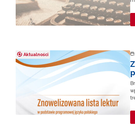
ma
Aktualności
Z
p
Br
w
tr