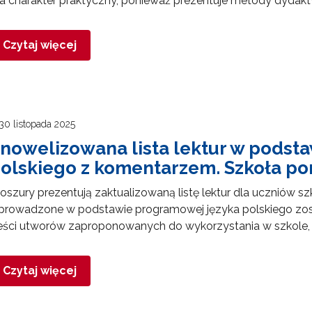
 charakter praktyczny, ponieważ prezentuje metody dydaktyc
Czytaj więcej
30 listopada 2025
nowelizowana lista lektur w podst
olskiego z komentarzem. Szkoła 
oszury prezentują zaktualizowaną listę lektur dla ucznió
prowadzone w podstawie programowej języka polskiego zo
eści utworów zaproponowanych do wykorzystania w szkole, c
Czytaj więcej