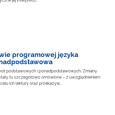
zne jej interpreto…
awie programowej języka
ponadpodstawowa
w szkół podstawowych i ponadpodstawowych. Zmiany
stały tu szczegółowo omówione – z uwzględnieniem
elu ich lektury oraz przekazyw…