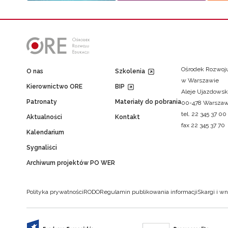
Ośrodek Rozwoju
O nas
Szkolenia
w Warszawie
Kierownictwo ORE
BIP
Aleje Ujazdowsk
Patronaty
Materiały do pobrania
00-478 Warsza
tel. 22 345 37 00
Aktualności
Kontakt
fax 22 345 37 70
Kalendarium
Sygnaliści
Archiwum projektów PO WER
Polityka prywatności
RODO
Regulamin publikowania informacji
Skargi i wn