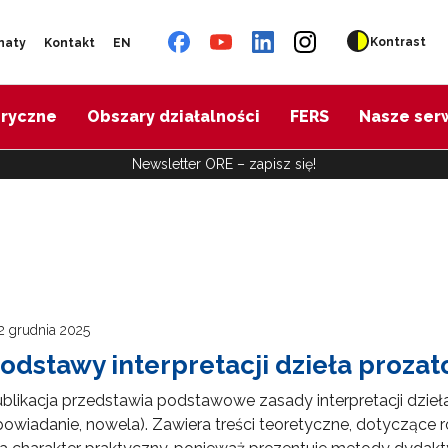
Kontrast
naty
Kontakt
EN
oryczne
Obszary działalności
FERS
Nasze ser
Newsletter ORE – zapisz się!
2 grudnia 2025
odstawy interpretacji dzieła prozat
blikacja przedstawia podstawowe zasady interpretacji dzieła 
owiadanie, nowela). Zawiera treści teoretyczne, dotyczące ro