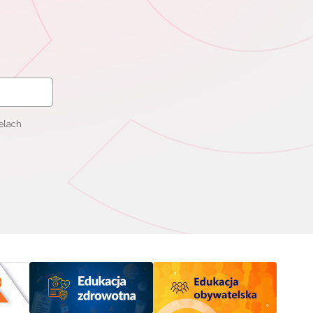
elach