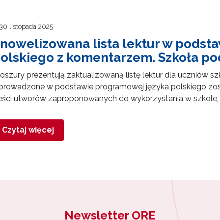
30 listopada 2025
nowelizowana lista lektur w podst
olskiego z komentarzem. Szkoła p
oszury prezentują zaktualizowaną listę lektur dla ucznió
ewsletter ORE
prowadzone w podstawie programowej języka polskiego zo
eści utworów zaproponowanych do wykorzystania w szkole, c
isz się i bądź na bieżąco z najnowszymi informacjami
zkoleniach i programach.
es e-mail:
Czytaj więcej
yrażam zgodę na przetwarzanie moich danych osobowych przez ORE w
ach marketingowych.
Zapisuję się
Newsletter ORE