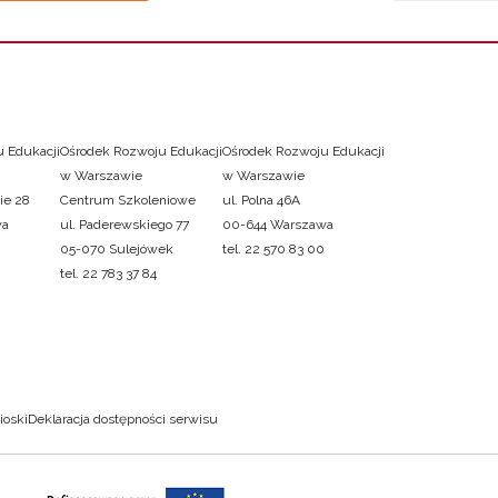
 Edukacji
Ośrodek Rozwoju Edukacji
Ośrodek Rozwoju Edukacji
w Warszawie
w Warszawie
ie 28
Centrum Szkoleniowe
ul. Polna 46A
wa
ul. Paderewskiego 77
00-644 Warszawa
05-070 Sulejówek
tel. 22 570 83 00
tel. 22 783 37 84
ioski
Deklaracja dostępności serwisu