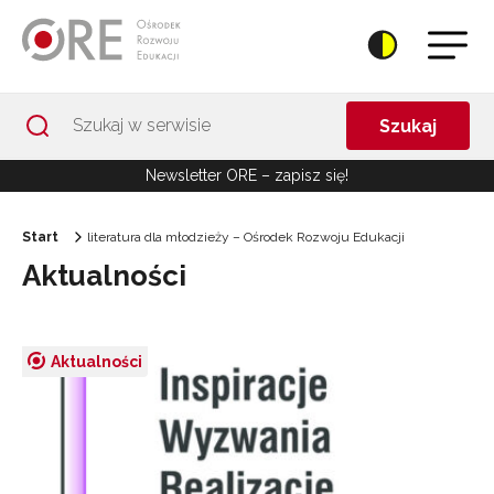
Przejdź do Nawigacji
Przejdź do stopki
Przejdź do treści artykułu
Szukaj
Newsletter ORE – zapisz się!
Start
literatura dla młodzieży – Ośrodek Rozwoju Edukacji
Aktualności
Aktualności