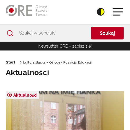
Przejdź do Nawigacji
Przejdź do stopki
Przejdź do treści artykułu
Szukaj
Newsletter ORE – zapisz się!
Start
kultura śląska – Ośrodek Rozwoju Edukacji
Aktualności
Aktualności