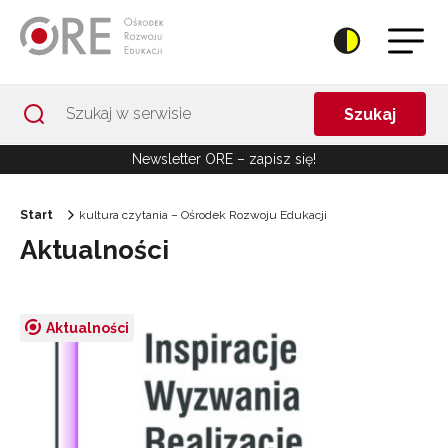
Przejdź do Nawigacji
Przejdź do stopki
Przejdź do treści artykułu
Szukaj
Newsletter ORE – zapisz się!
Start
kultura czytania – Ośrodek Rozwoju Edukacji
Aktualności
Aktualności