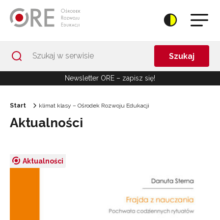
Przejdź do Nawigacji
Przejdź do stopki
Przejdź do treści artykułu
Szukaj
Newsletter ORE – zapisz się!
Start
klimat klasy – Ośrodek Rozwoju Edukacji
Aktualności
Aktualności