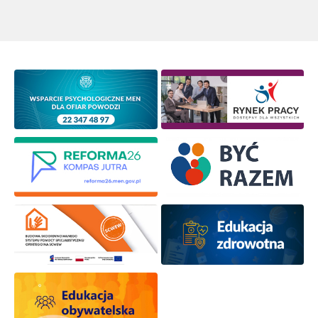
Newsletter ORE
Zapisz się i bądź na bieżąco z najnowszymi
informacjami
o szkoleniach i programach.
Adres e-mail:
Wyrażam zgodę na przetwarzanie moich danych
osobowych przez ORE w celach marketingowych.
Zapisuję się