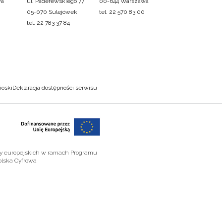
wa
ul. Paderewskiego 77
00-644 Warszawa
05-070 Sulejówek
tel. 22 570 83 00
tel. 22 783 37 84
ioski
Deklaracja dostępności serwisu
zy europejskich w ramach Programu
olska Cyfrowa