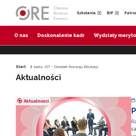
Przejdź do Nawigacji
Przejdź do stopki
Przejdź do treści artykułu
Szkolenia
BIP
Patro
O nas
Doskonalenie kadr
Wydziały meryt
Start
kadry JST – Ośrodek Rozwoju Edukacji
Aktualności
Aktualności
P
Ra
sa