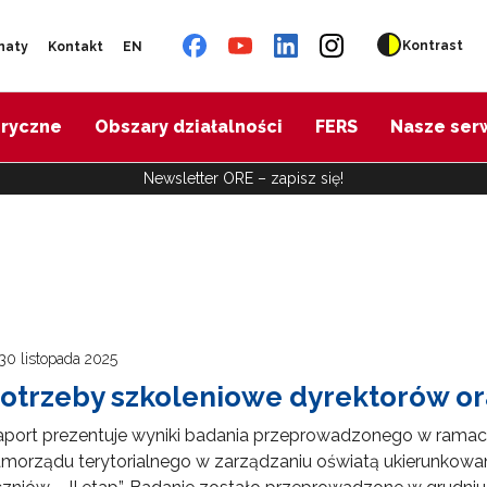
Kontrast
naty
Kontakt
EN
oryczne
Obszary działalności
FERS
Nasze ser
Newsletter ORE – zapisz się!
30 listopada 2025
otrzeby szkoleniowe dyrektorów ora
port prezentuje wyniki badania przeprowadzonego w ramach r
morządu terytorialnego w zarządzaniu oświatą ukierunkowa