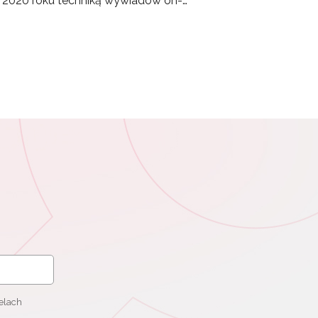
u 2020 roku techniką wywiadów on-…
elach