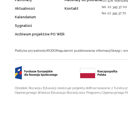
Patronaty
Materiały do pobrania
00-478 Warsza
tel. 22 345 37 00
Aktualności
Kontakt
fax 22 345 37 70
Kalendarium
Sygnaliści
Archiwum projektów PO WER
Polityka prywatności
RODO
Regulamin publikowania informacji
Skargi i wn
Ośrodek Rozwoju Edukacji realizuje projekty dofinansowane z fundus
Operacyjnego Wiedza Edukacja Rozwój oraz Programu Operacyjnego P