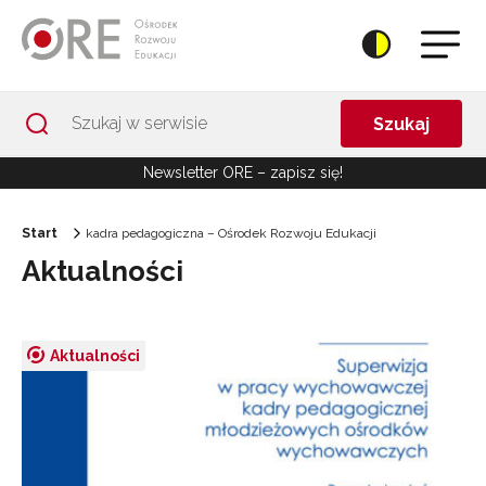
Przejdź do Nawigacji
Przejdź do stopki
Przejdź do treści artykułu
Szukaj
Newsletter ORE – zapisz się!
Start
kadra pedagogiczna – Ośrodek Rozwoju Edukacji
Aktualności
Aktualności