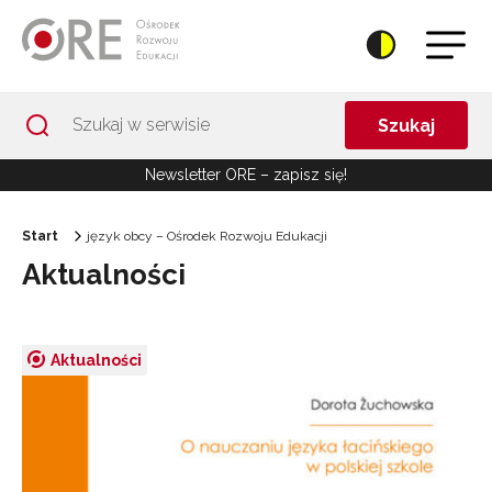
Przejdź do Nawigacji
Przejdź do stopki
Przejdź do treści artykułu
Szukaj
Newsletter ORE – zapisz się!
Start
język obcy – Ośrodek Rozwoju Edukacji
Aktualności
Aktualności