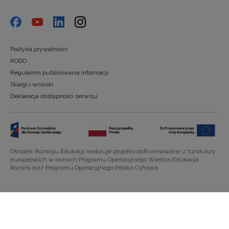
Polityka prywatności
RODO
Regulamin publikowania informacji
Skargi i wnioski
Deklaracja dostępności serwisu
Ośrodek Rozwoju Edukacji realizuje projekty dofinansowane z funduszy
europejskich w ramach Programu Operacyjnego Wiedza Edukacja
Rozwój oraz Programu Operacyjnego Polska Cyfrowa