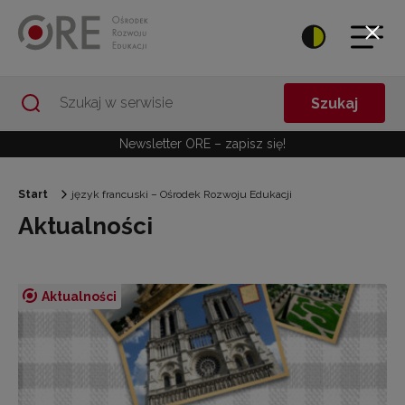
Przejdź do Nawigacji
Przejdź do stopki
Przejdź do treści artykułu
Szukaj
Newsletter ORE – zapisz się!
Start
język francuski – Ośrodek Rozwoju Edukacji
Aktualności
Aktualności