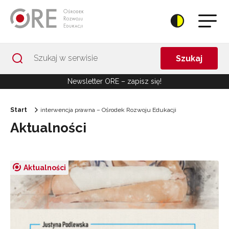
Przejdź do Nawigacji
Przejdź do stopki
Przejdź do treści artykułu
Szukaj
Newsletter ORE – zapisz się!
Start
interwencja prawna – Ośrodek Rozwoju Edukacji
Aktualności
Aktualności