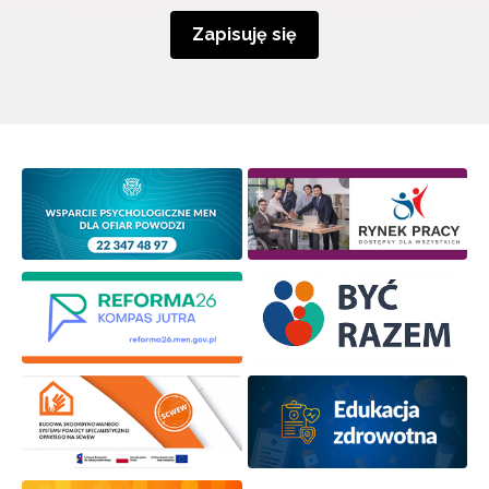
Zapisuję się
Newsletter ORE
Zapisz się i bądź na bieżąco z najnowszymi
informacjami
o szkoleniach i programach.
Adres e-mail:
Wyrażam zgodę na przetwarzanie moich danych
osobowych przez ORE w celach marketingowych.
Zapisuję się