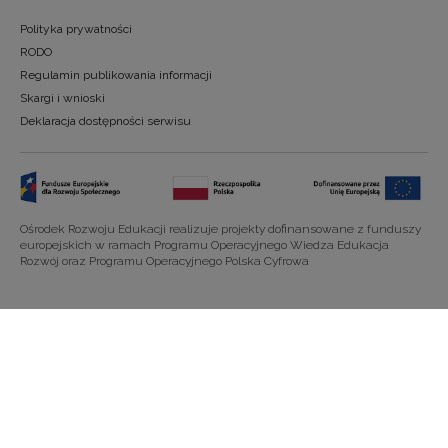
Polityka prywatności
RODO
Regulamin publikowania informacji
Skargi i wnioski
Deklaracja dostępności serwisu
Ośrodek Rozwoju Edukacji realizuje projekty dofinansowane z funduszy
europejskich w ramach Programu Operacyjnego Wiedza Edukacja
Rozwój oraz Programu Operacyjnego Polska Cyfrowa