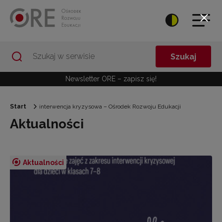
Przejdź do Nawigacji
Przejdź do stopki
Przejdź do treści artykułu
Szukaj
Newsletter ORE – zapisz się!
Start
interwencja kryzysowa – Ośrodek Rozwoju Edukacji
Aktualności
Aktualności