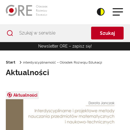
Przejdź do Nawigacji
Przejdź do stopki
Przejdź do treści artykułu
Szukaj
Newsletter ORE – zapisz się!
Start
interdyscyplinarność – Ośrodek Rozwoju Edukacji
Aktualności
Aktualności