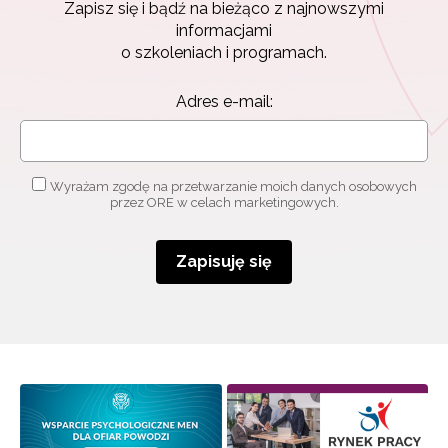
Zapisz się i bądź na bieżąco z najnowszymi
Zapisz się i bądź na bieżąco z najnowszymi
informacjami
informacjami
o szkoleniach i programach.
o szkoleniach i programach.
Adres e-mail:
Adres e-mail:
Wyrażam zgodę na przetwarzanie moich danych
Wyrażam zgodę na przetwarzanie moich danych osobowych
osobowych przez ORE w celach marketingowych.
przez ORE w celach marketingowych.
Zapisuję się
Zapisuję się