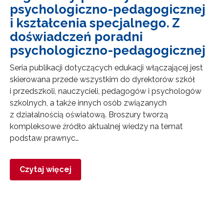
psychologiczno-pedagogicznej
i kształcenia specjalnego. Z
doświadczeń poradni
psychologiczno-pedagogicznej
Newsletter ORE
Seria publikacji dotyczących edukacji włączającej jest
skierowana przede wszystkim do dyrektorów szkół
Zapisz się i bądź na bieżąco z najnowszymi
i przedszkoli, nauczycieli, pedagogów i psychologów
informacjami
o szkoleniach i programach.
szkolnych, a także innych osób związanych
z działalnością oświatową. Broszury tworzą
Adres e-mail:
kompleksowe źródło aktualnej wiedzy na temat
podstaw prawnyc…
Wyrażam zgodę na przetwarzanie moich danych
osobowych przez ORE w celach marketingowych.
Czytaj więcej
Zapisuję się