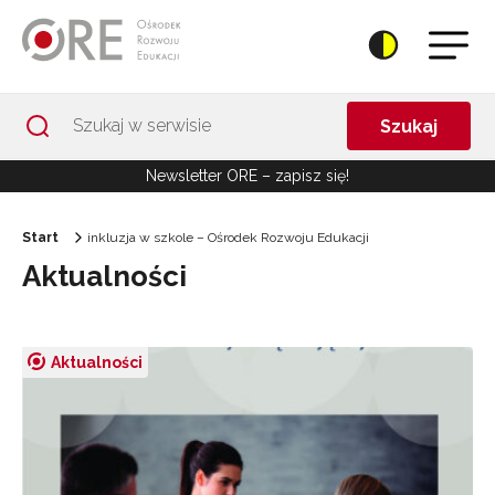
Przejdź do Nawigacji
Przejdź do stopki
Przejdź do treści artykułu
Szukaj
Newsletter ORE – zapisz się!
Start
inkluzja w szkole – Ośrodek Rozwoju Edukacji
Aktualności
Aktualności