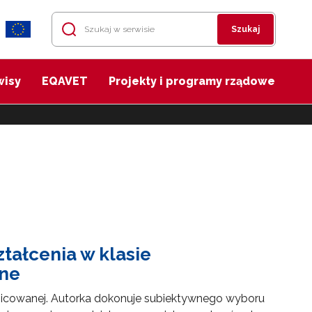
Szukaj
wisy
EQAVET
Projekty i programy rządowe
tałcenia w klasie
zne
óżnicowanej. Autorka dokonuje subiektywnego wyboru