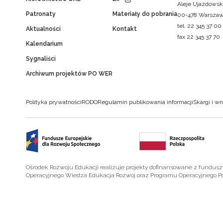
Aleje Ujazdowsk
Patronaty
Materiały do pobrania
00-478 Warsza
tel. 22 345 37 00
Aktualności
Kontakt
fax 22 345 37 70
Kalendarium
Sygnaliści
Archiwum projektów PO WER
Polityka prywatności
RODO
Regulamin publikowania informacji
Skargi i wn
Ośrodek Rozwoju Edukacji realizuje projekty dofinansowane z fundus
Operacyjnego Wiedza Edukacja Rozwój oraz Programu Operacyjnego P