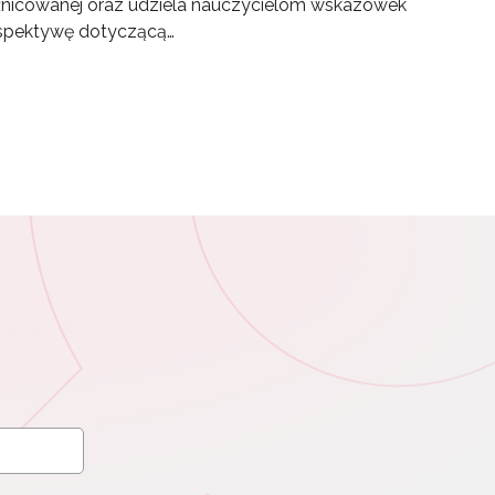
óżnicowanej oraz udziela nauczycielom wskazówek
perspektywę dotyczącą…