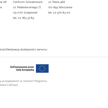
ie 28
Centrum Szkoleniowe
ul. Polna 46A
wa
ul. Paderewskiego 77
00-644 Warszawa
05-070 Sulejówek
tel. 22 570 83 00
tel. 22 783 37 84
ioski
Deklaracja dostępności serwisu
zy europejskich w ramach Programu
olska Cyfrowa