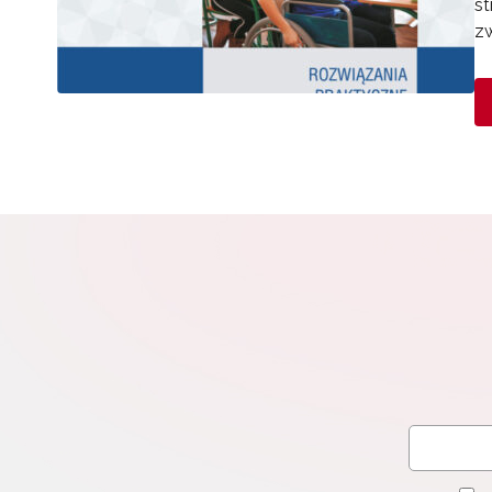
st
zw