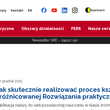
Kontrast
naty
Kontakt
EN
oryczne
Obszary działalności
FERS
Nasze ser
Newsletter ORE – zapisz się!
2 grudnia 2025
ak skutecznie realizować proces ksz
różnicowanej Rozwiązania praktyc
blikacja należy do serii poświęconej nauczaniu w klasie zr