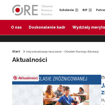
Przejdź do Nawigacji
Przejdź do stopki
Przejdź do treści artykułu
Szkolenia
BIP
Patro
O nas
Doskonalenie kadr
Wydziały meryt
Start
indywidualizacja nauczania – Ośrodek Rozwoju Edukacji
Aktualności
Aktualności
J
z
Pu