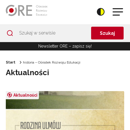
Przejdź do Nawigacji
Przejdź do stopki
Przejdź do treści artykułu
Szukaj
Newsletter ORE – zapisz się!
Start
historia – Ośrodek Rozwoju Edukacji
Aktualności
Aktualności