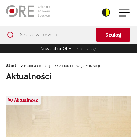
Przejdź do Nawigacji
Przejdź do stopki
Przejdź do treści artykułu
Szukaj
Newsletter ORE – zapisz się!
Start
historia edukacji – Ośrodek Rozwoju Edukacji
Aktualności
Aktualności