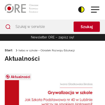
Przejdź do Nawigacji
Przejdź do stopki
Przejdź do treści artykułu
Szukaj
Newsletter ORE – zapisz się!
Start
hałas w szkole – Ośrodek Rozwoju Edukacji
Aktualności
Aktualności