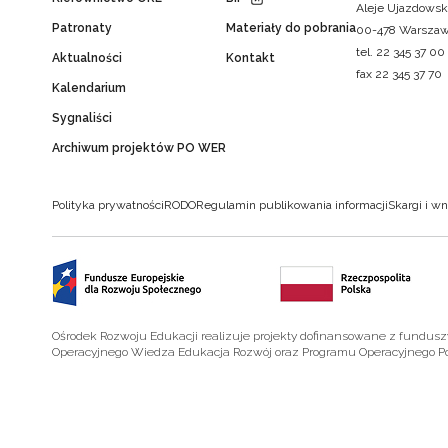
Aleje Ujazdowsk
Patronaty
Materiały do pobrania
00-478 Warsza
tel. 22 345 37 00
Aktualności
Kontakt
fax 22 345 37 70
Kalendarium
Sygnaliści
Archiwum projektów PO WER
Polityka prywatności
RODO
Regulamin publikowania informacji
Skargi i wn
Ośrodek Rozwoju Edukacji realizuje projekty dofinansowane z fundus
Operacyjnego Wiedza Edukacja Rozwój oraz Programu Operacyjnego P