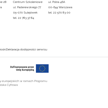
ie 28
Centrum Szkoleniowe
ul. Polna 46A
wa
ul. Paderewskiego 77
00-644 Warszawa
05-070 Sulejówek
tel. 22 570 83 00
tel. 22 783 37 84
ioski
Deklaracja dostępności serwisu
zy europejskich w ramach Programu
olska Cyfrowa