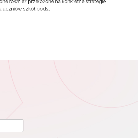
e również przełożone na konkretne strategie
la uczniów szkół pods…