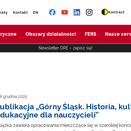
Kontrast
naty
Kontakt
EN
oryczne
Obszary działalności
FERS
Nasze ser
Newsletter ORE – zapisz się!
8 grudnia 2025
ublikacja „Górny Śląsk. Historia, kul
dukacyjne dla nauczycieli”
iążka zawiera opracowania mieszczące się w szerokiej koncepcj