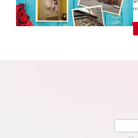
wy
me