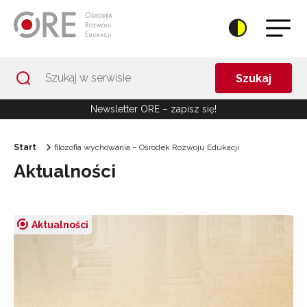
Przejdź do Nawigacji
Przejdź do stopki
Przejdź do treści artykułu
Szukaj
Newsletter ORE – zapisz się!
Start
filozofia wychowania – Ośrodek Rozwoju Edukacji
Aktualności
Aktualności