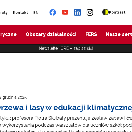
Kontrast
naty
Kontakt
EN
oryczne
Obszary działalności
FERS
Nasze ser
Newsletter ORE – zapisz się!
2 grudnia 2025
rzewa i lasy w edukacji klimatyczne
tykuł profesora Piotra Skubały prezentuje zestaw zabaw i ć
o wykorzystania podczas warsztatów dla uczniów szkół pod