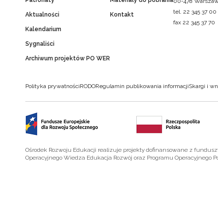
Patronaty
Materiały do pobrania
00-478 Warsza
tel. 22 345 37 00
Aktualności
Kontakt
fax 22 345 37 70
Kalendarium
Sygnaliści
Archiwum projektów PO WER
Polityka prywatności
RODO
Regulamin publikowania informacji
Skargi i wn
Ośrodek Rozwoju Edukacji realizuje projekty dofinansowane z fundus
Operacyjnego Wiedza Edukacja Rozwój oraz Programu Operacyjnego P