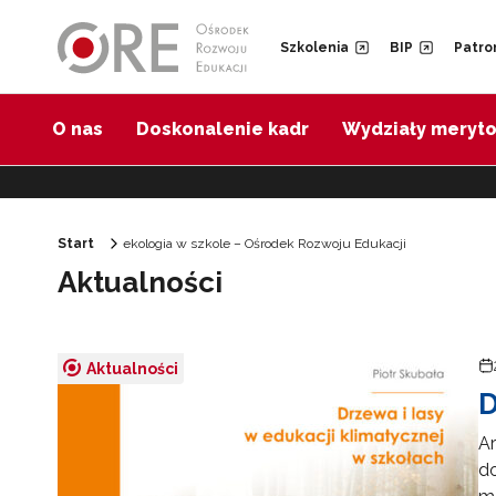
Przejdź do Nawigacji
Przejdź do stopki
Przejdź do treści artykułu
Szkolenia
BIP
Patro
O nas
Doskonalenie kadr
Wydziały meryt
Start
ekologia w szkole – Ośrodek Rozwoju Edukacji
Aktualności
Aktualności
D
Ar
d