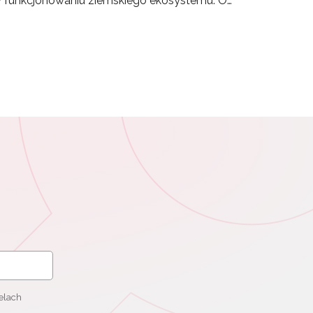
w funkcjonowaniu ziemskiego ekosystemu. O…
elach