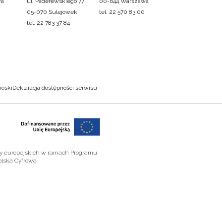
wa
ul. Paderewskiego 77
00-644 Warszawa
05-070 Sulejówek
tel. 22 570 83 00
tel. 22 783 37 84
ioski
Deklaracja dostępności serwisu
zy europejskich w ramach Programu
olska Cyfrowa