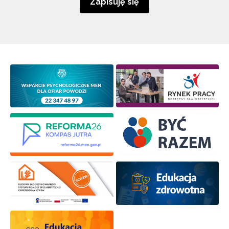
Zapisuję się
Newsletter ORE
Zapisz się i bądź na bieżąco z najnowszymi
informacjami
o szkoleniach i programach.
Adres e-mail:
Wyrażam zgodę na przetwarzanie moich danych
osobowych przez ORE w celach marketingowych.
Zapisuję się