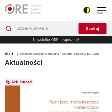
Przejdź do Nawigacji
Przejdź do stopki
Przejdź do treści artykułu
Szukaj
Newsletter ORE – zapisz się!
Start
edukacja społeczno-moralna – Ośrodek Rozwoju Edukacji
Aktualności
Aktualności