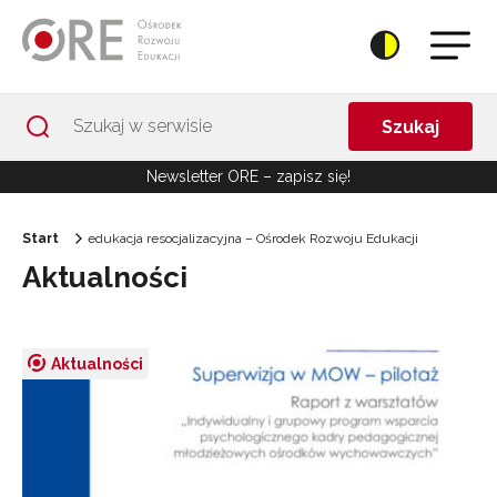
Przejdź do Nawigacji
Przejdź do stopki
Przejdź do treści artykułu
Szukaj
Newsletter ORE – zapisz się!
Start
edukacja resocjalizacyjna – Ośrodek Rozwoju Edukacji
Aktualności
Aktualności