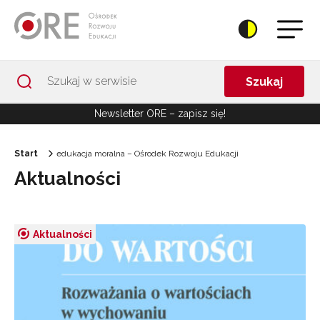
Przejdź do Nawigacji
Przejdź do stopki
Przejdź do treści artykułu
Szukaj
Newsletter ORE – zapisz się!
Start
edukacja moralna – Ośrodek Rozwoju Edukacji
Aktualności
Aktualności