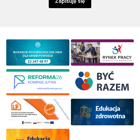
Zapisuję się
Newsletter ORE
Zapisz się i bądź na bieżąco z najnowszymi
informacjami
o szkoleniach i programach.
Adres e-mail:
Wyrażam zgodę na przetwarzanie moich danych
osobowych przez ORE w celach marketingowych.
Zapisuję się