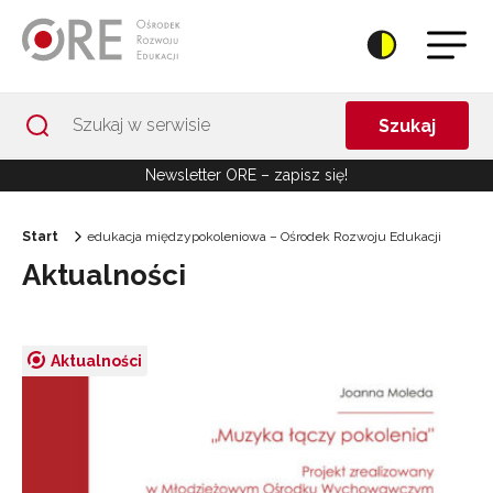
Przejdź do Nawigacji
Przejdź do stopki
Przejdź do treści artykułu
Szukaj
Newsletter ORE – zapisz się!
Start
edukacja międzypokoleniowa – Ośrodek Rozwoju Edukacji
Aktualności
Aktualności