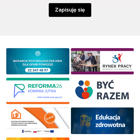
Zapisuję się
Newsletter ORE
Zapisz się i bądź na bieżąco z najnowszymi
informacjami
o szkoleniach i programach.
Adres e-mail:
Wyrażam zgodę na przetwarzanie moich danych
osobowych przez ORE w celach marketingowych.
Zapisuję się