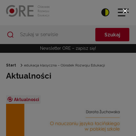
Przejdź do Nawigacji
Przejdź do stopki
Przejdź do treści artykułu
Szukaj
Newsletter ORE – zapisz się!
Start
edukacja klasyczna – Ośrodek Rozwoju Edukacji
Aktualności
Aktualności