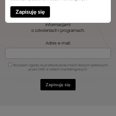
Newsletter ORE
Zapisuję się
Zapisz się i bądź na bieżąco z najnowszymi
informacjami
o szkoleniach i programach.
Adres e-mail:
Wyrażam zgodę na przetwarzanie moich danych osobowych
przez ORE w celach marketingowych.
Zapisuję się