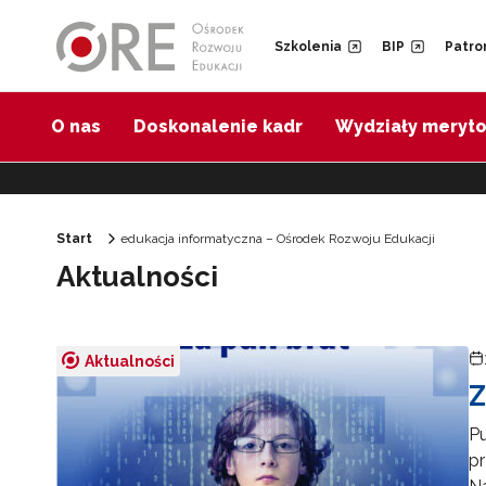
Przejdź do Nawigacji
Przejdź do stopki
Przejdź do treści artykułu
Szkolenia
BIP
Patro
O nas
Doskonalenie kadr
Wydziały meryt
Start
edukacja informatyczna – Ośrodek Rozwoju Edukacji
Aktualności
Aktualności
Z
Pu
p