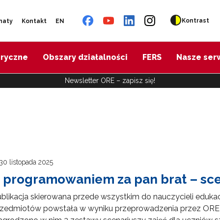
Kontrast
naty
Kontakt
EN
oryczne
Obszary działalności
FERS
Nasze ser
Newsletter ORE – zapisz się!
30 listopada 2025
 programowaniem za pan brat – sce
blikacja skierowana przede wszystkim do nauczycieli edukac
rzedmiotów powstała w wyniku przeprowadzenia przez ORE 