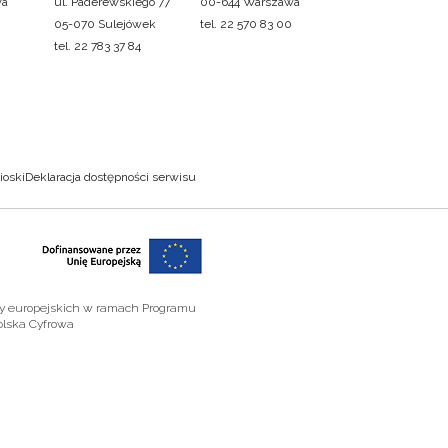
wa
ul. Paderewskiego 77
00-644 Warszawa
05-070 Sulejówek
tel. 22 570 83 00
tel. 22 783 37 84
ioski
Deklaracja dostępności serwisu
zy europejskich w ramach Programu
olska Cyfrowa