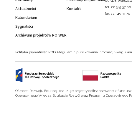
Patronaty
Materiały do pobrania
00-478 Warsza
tel. 22 345 37 00
Aktualności
Kontakt
fax 22 345 37 70
Kalendarium
Sygnaliści
Archiwum projektów PO WER
Polityka prywatności
RODO
Regulamin publikowania informacji
Skargi i wn
Ośrodek Rozwoju Edukacji realizuje projekty dofinansowane z fundus
Operacyjnego Wiedza Edukacja Rozwój oraz Programu Operacyjnego P