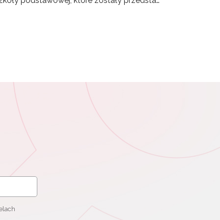
zkoły podstawowej, które zostały przedsta…
elach