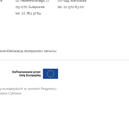
wa
ul. Paderewskiego 77
00-644 Warszawa
05-070 Sulejówek
tel. 22 570 83 00
tel. 22 783 37 84
ioski
Deklaracja dostępności serwisu
zy europejskich w ramach Programu
olska Cyfrowa