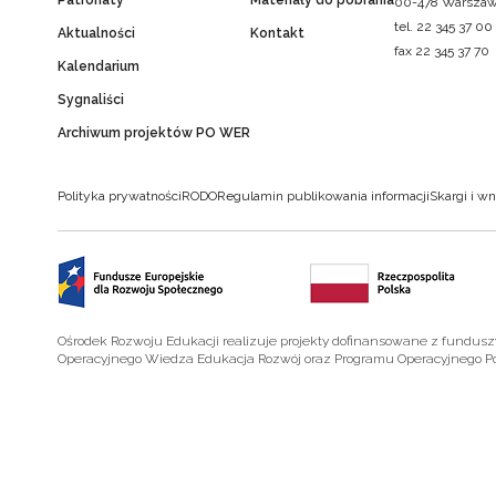
Patronaty
Materiały do pobrania
00-478 Warsza
tel. 22 345 37 00
Aktualności
Kontakt
fax 22 345 37 70
Kalendarium
Sygnaliści
Archiwum projektów PO WER
Polityka prywatności
RODO
Regulamin publikowania informacji
Skargi i wn
Ośrodek Rozwoju Edukacji realizuje projekty dofinansowane z fundus
Operacyjnego Wiedza Edukacja Rozwój oraz Programu Operacyjnego P