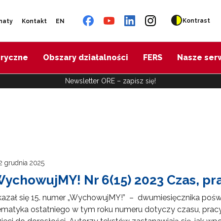
Kontrast
naty
Kontakt
EN
oryczne
Obszary działalności
FERS
Nasze ser
Newsletter ORE – zapisz się!
2 grudnia 2025
ychowujMY! Nr 6(15) 2023 Czas, pra
kazał się 15. numer „WychowujMY!” – dwumiesięcznika po
matyka ostatniego w tym roku numeru dotyczy czasu, pracy