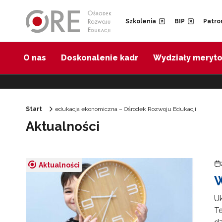
Przejdź do Nawigacji
Przejdź do stopki
Przejdź do treści artykułu
Szkolenia
BIP
Patro
O nas
Doskonalenie kadr
Wydziały meryt
Start
edukacja ekonomiczna – Ośrodek Rozwoju Edukacji
Aktualności
Aktualności
W
U
Te