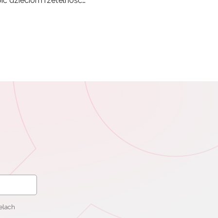
oić dzieciom rzetelność…
elach