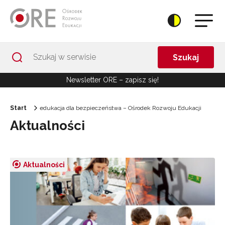
Przejdź do Nawigacji
Przejdź do stopki
Przejdź do treści artykułu
Szukaj
Newsletter ORE – zapisz się!
Start
edukacja dla bezpieczeństwa – Ośrodek Rozwoju Edukacji
Aktualności
Aktualności