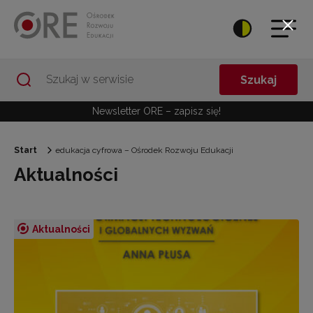
Przejdź do Nawigacji
Przejdź do stopki
Przejdź do treści artykułu
Szukaj
Newsletter ORE – zapisz się!
Start
edukacja cyfrowa – Ośrodek Rozwoju Edukacji
Aktualności
Aktualności