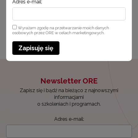
bezpiecznego i zgodnego z prawem korzystania
Adres e-mail:
z internetu. Szkoleni…
Czytaj więcej
Wyrażam zgodę na przetwarzanie moich danych
osobowych przez ORE w celach marketingowych.
Zapisuję się
Newsletter ORE
Zapisz się i bądź na bieżąco z najnowszymi
informacjami
o szkoleniach i programach.
Adres e-mail: