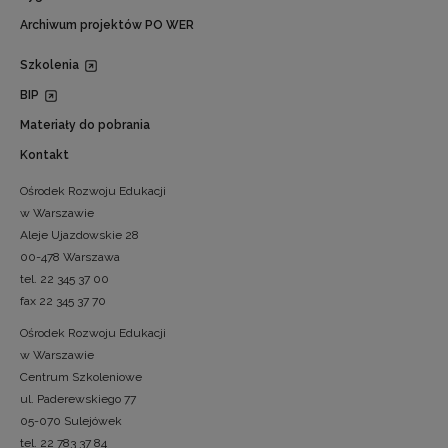
Archiwum projektów PO WER
Szkolenia
BIP
Materiały do pobrania
Kontakt
Ośrodek Rozwoju Edukacji
w Warszawie
Aleje Ujazdowskie 28
00-478 Warszawa
tel. 22 345 37 00
fax 22 345 37 70
Ośrodek Rozwoju Edukacji
w Warszawie
Centrum Szkoleniowe
ul. Paderewskiego 77
05-070 Sulejówek
tel. 22 783 37 84