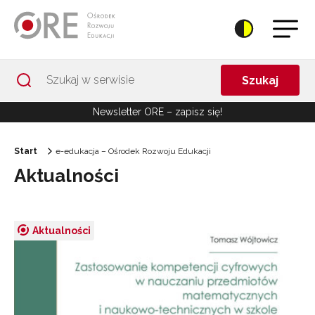
Przejdź do Nawigacji
Przejdź do stopki
Przejdź do treści artykułu
Szukaj
Newsletter ORE – zapisz się!
Start
e-edukacja – Ośrodek Rozwoju Edukacji
Aktualności
Aktualności