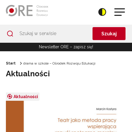
Przejdź do Nawigacji
Przejdź do stopki
Przejdź do treści artykułu
Szukaj
Newsletter ORE – zapisz się!
Start
drama w szkole – Ośrodek Rozwoju Edukacji
Aktualności
Aktualności