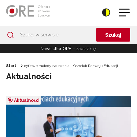
Przejdź do Nawigacji
Przejdź do stopki
Przejdź do treści artykułu
Szukaj
Newsletter ORE – zapisz się!
Start
cyfrowe metody nauczania – Ośrodek Rozwoju Edukacji
Aktualności
Aktualności