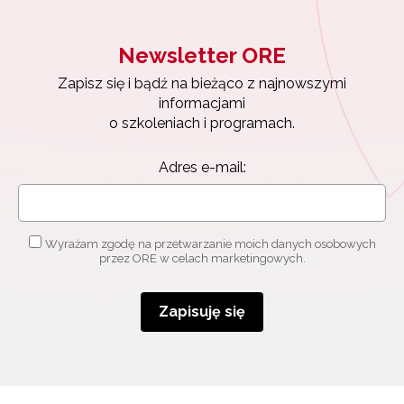
Newsletter ORE
Newsletter ORE
Zapisz się i bądź na bieżąco z najnowszymi
informacjami
Zapisz się i bądź na bieżąco z najnowszymi
o szkoleniach i programach.
informacjami
Adres e-mail:
o szkoleniach i programach.
Adres e-mail:
Wyrażam zgodę na przetwarzanie moich danych
osobowych przez ORE w celach marketingowych.
Wyrażam zgodę na przetwarzanie moich danych osobowych
Zapisuję się
przez ORE w celach marketingowych.
Zapisuję się