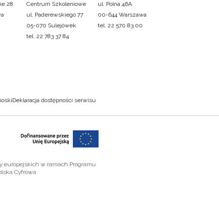
ie 28
Centrum Szkoleniowe
ul. Polna 46A
wa
ul. Paderewskiego 77
00-644 Warszawa
05-070 Sulejówek
tel. 22 570 83 00
tel. 22 783 37 84
ioski
Deklaracja dostępności serwisu
zy europejskich w ramach Programu
olska Cyfrowa