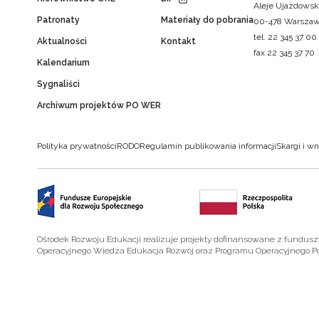
Aleje Ujazdowsk
Patronaty
Materiały do pobrania
00-478 Warsza
tel. 22 345 37 00
Aktualności
Kontakt
fax 22 345 37 70
Kalendarium
Sygnaliści
Archiwum projektów PO WER
Polityka prywatności
RODO
Regulamin publikowania informacji
Skargi i wn
Ośrodek Rozwoju Edukacji realizuje projekty dofinansowane z fundus
Operacyjnego Wiedza Edukacja Rozwój oraz Programu Operacyjnego P