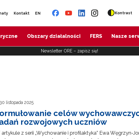
Kontrast
naty
Kontakt
EN
oryczne
Obszary działalności
FERS
Nasze ser
Newsletter ORE – zapisz się!
30 listopada 2025
ormułowanie celów wychowawczych 
adań rozwojowych uczniów
artykule z serii „Wychowanie i profilaktyka” Ewa Węgrzyn-Jon