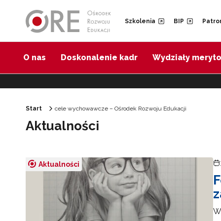
Przejdź do Nawigacji
Przejdź do stopki
Przejdź do treści artykułu
Szkolenia
BIP
Patro
O nas
Doskonalenie kadr
Wydziały meryt
Start
cele wychowawcze – Ośrodek Rozwoju Edukacji
Aktualności
Aktualności
F
z
W 