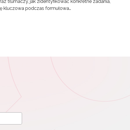
 tłumaczy, jak zidentyfikować konkretne zadania,
 się kluczowa podczas formułowa…