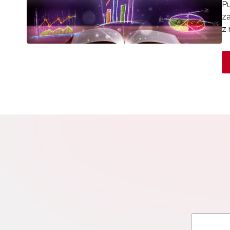
Pu
za
z 