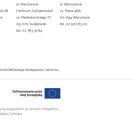
w Warszawie
w Warszawie
ie 28
Centrum Szkoleniowe
ul. Polna 46A
wa
ul. Paderewskiego 77
00-644 Warszawa
05-070 Sulejówek
tel. 22 570 83 00
tel. 22 783 37 84
ioski
Deklaracja dostępności serwisu
zy europejskich w ramach Programu
olska Cyfrowa