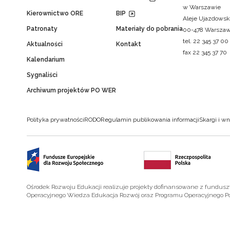
w Warszawie
Kierownictwo ORE
BIP
Aleje Ujazdowsk
Patronaty
Materiały do pobrania
00-478 Warsza
tel. 22 345 37 00
Aktualności
Kontakt
fax 22 345 37 70
Kalendarium
Sygnaliści
Archiwum projektów PO WER
Polityka prywatności
RODO
Regulamin publikowania informacji
Skargi i wn
Ośrodek Rozwoju Edukacji realizuje projekty dofinansowane z fundus
Operacyjnego Wiedza Edukacja Rozwój oraz Programu Operacyjnego P