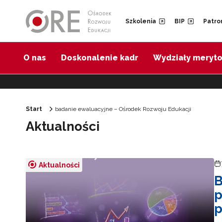
Przejdź do Nawigacji
Przejdź do stopki
Przejdź do treści artykułu
Szkolenia
BIP
Patro
O nas
Doskonalenie kadr
Wydziały meryt
Start
badanie ewaluacyjne – Ośrodek Rozwoju Edukacji
Aktualności
Aktualności
B
p
p