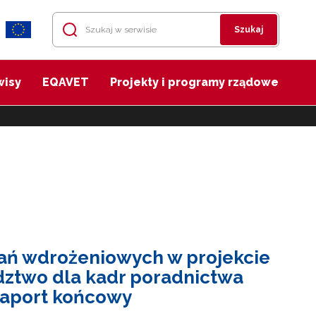
Szukaj
wisy
EQAVET
Projekty i programy rządowe
łań wdrożeniowych w projekcie
dztwo dla kadr poradnictwa
Raport końcowy