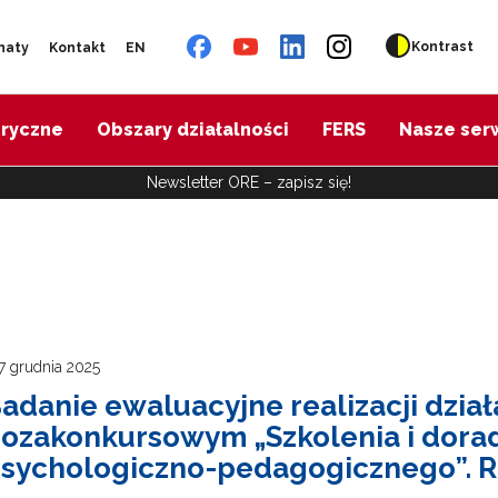
Kontrast
naty
Kontakt
EN
oryczne
Obszary działalności
FERS
Nasze ser
Newsletter ORE – zapisz się!
7 grudnia 2025
adanie ewaluacyjne realizacji dzia
ozakonkursowym „Szkolenia i dora
sychologiczno-pedagogicznego”. 