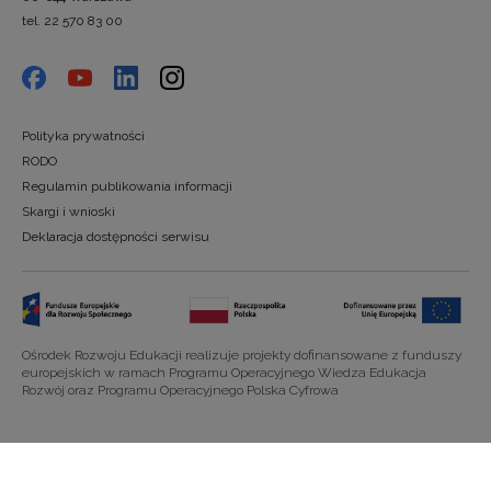
tel. 22 570 83 00
Polityka prywatności
RODO
Regulamin publikowania informacji
Skargi i wnioski
Deklaracja dostępności serwisu
Ośrodek Rozwoju Edukacji realizuje projekty dofinansowane z funduszy
europejskich w ramach Programu Operacyjnego Wiedza Edukacja
Rozwój oraz Programu Operacyjnego Polska Cyfrowa