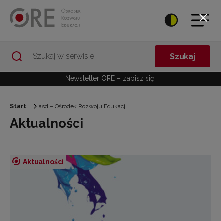
Przejdź do Nawigacji
Przejdź do stopki
Przejdź do treści artykułu
Szukaj
Newsletter ORE – zapisz się!
Start
asd – Ośrodek Rozwoju Edukacji
Aktualności
Aktualności